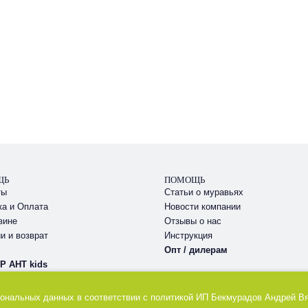
ЩЬ
ПОМОЩЬ
ты
Статьи о муравьях
ка и Оплата
Новости компании
зине
Отзывы о нас
и и возврат
Инструкция
Опт / дилерам
 АНТ kids
сональных данных в соответствии с
политикой
ИП Бекмурадов Андрей В