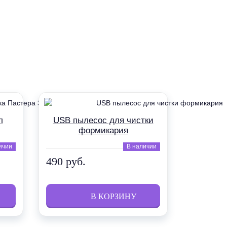
л
USB пылесос для чистки
формикария
ичии
В наличии
490 руб.