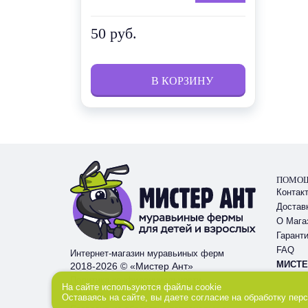
50 руб.
ПОМО
Контак
Достав
О Мага
Гаранти
FAQ
Интернет-магазин муравьиных ферм
МИСТЕР
2018-2026 © «Мистер Ант»
Политика конфиденциальности
На сайте используются файлы cookie
Оферта
Оставаясь на сайте, вы даете
согласие
на обработку пер