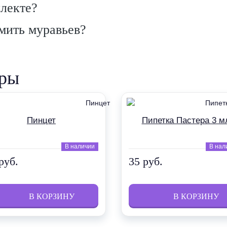
плекте?
мить муравьев?
ары
Пинцет
Пипетка Пастера 3 м
В наличии
В нал
руб.
35 руб.