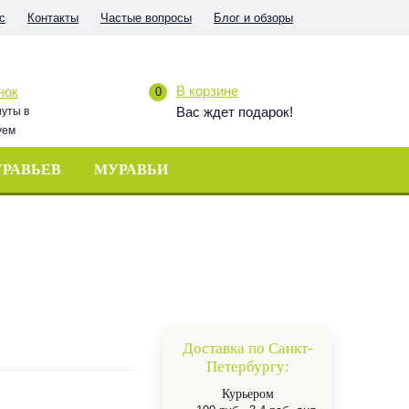
с
Контакты
Частые вопросы
Блог и обзоры
В корзине
нок
0
Вас ждет подарок!
нуты в
уем
УРАВЬЕВ
МУРАВЬИ
Доставка по Санкт-
Петербургу:
Курьером