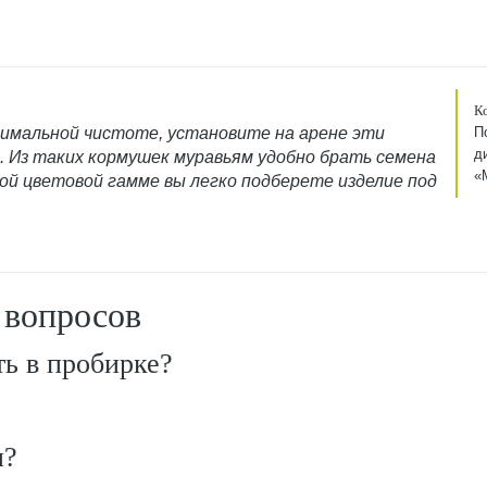
К
имальной чистоте, установите на арене эти
П
д
ы. Из таких кормушек муравьям удобно брать семена
«
шой цветовой гамме вы легко подберете изделие под
 вопросов
ь в пробирке?
и?