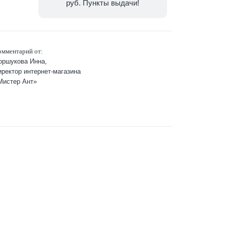
руб. Пункты выдачи!
омментарий от:
оршукова Инна,
иректор интернет-магазина
Мистер Ант»