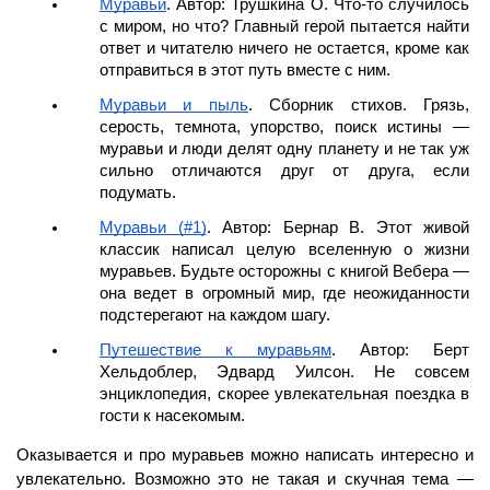
Муравьи
. Автор: Трушкина О. Что-то случилось 
с миром, но что? Главный герой пытается найти 
ответ и читателю ничего не остается, кроме как 
отправиться в этот путь вместе с ним.
Муравьи и пыль
. Сборник стихов. Грязь, 
серость, темнота, упорство, поиск истины — 
муравьи и люди делят одну планету и не так уж 
сильно отличаются друг от друга, если 
подумать.
Муравьи (#1)
. Автор: Бернар В. Этот живой 
классик написал целую вселенную о жизни 
муравьев. Будьте осторожны с книгой Вебера — 
она ведет в огромный мир, где неожиданности 
подстерегают на каждом шагу.
Путешествие к муравьям
. Автор: Берт 
Хельдоблер, Эдвард Уилсон. Не совсем 
энциклопедия, скорее увлекательная поездка в 
гости к насекомым.
Оказывается и про муравьев можно написать интересно и 
увлекательно. Возможно это не такая и скучная тема — 